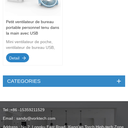
Petit ventilateur de bureau
portable personnel tenu dans
la main avec USB
rechargeable
Mini ventilateur de poche,
ventilateur de bureau USB,
petit ventilateur de bureau
Detail
portable personnel avec
ventilateur électrique pliant
de refroidissement
rechargeable par USB
CATEGORIES
Convient pour les voyages
au bureau à la maison.
Tel :
+86 -15359211529
Email :
sandy@vorktech.com
Address : No.2, Longku East Road, Xiang'an Torch High-tech Zone,