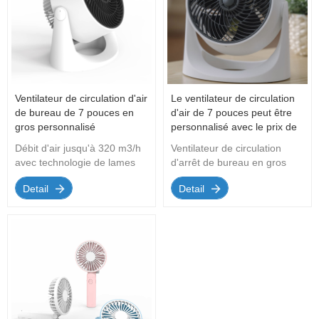
Ventilateur de circulation d'air
Le ventilateur de circulation
de bureau de 7 pouces en
d'air de 7 pouces peut être
gros personnalisé
personnalisé avec le prix de
gros de l'usine d'amarrage
Débit d'air jusqu'à 320 m3/h
Ventilateur de circulation
du logo
avec technologie de lames
d'arrêt de bureau en gros
brevetéesTête inclinable à 90
OEM/ODM 3, élimination des
Detail
Detail
degrés pour une précision
odeurs, purification de l'air,
directionnelleInstallation de
déshumidification de la salle
bricolage pour tablette
de bain, régulation de l'air,
d'aromathérapie
etc.