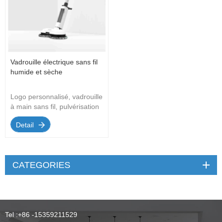
Vadrouille électrique sans fil
humide et sèche
Logo personnalisé, vadrouille
à main sans fil, pulvérisation
d'eau intelligente, vente en
Detail
gros en usine
CATEGORIES
Tel :
+86 -15359211529