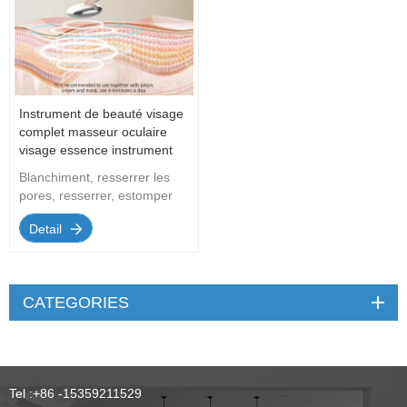
Instrument de beauté visage
complet masseur oculaire
visage essence instrument
d'importation électronique
Blanchiment, resserrer les
pores, resserrer, estomper
les ridules de l'instrument de
Detail
beauté multifonctionnel;
Chauffage rapide et long
compteur de cils chauffants;
Masseur oculaire pour
CATEGORIES
améliorer cinq problèmes
oculaires et resserrer la peau
autour des yeux ; Logo
personnalisé ; FEO/odm.
Vente directe par les
Tel :
+86 -15359211529
fabricants...