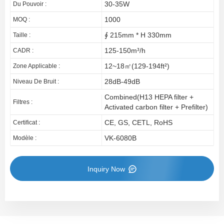
30-35W
Du Pouvoir :
1000
MOQ :
∮ 215mm * H 330mm
Taille :
125-150m³/h
CADR :
12~18㎡(129-194ft²)
Zone Applicable :
28dB-49dB
Niveau De Bruit :
Combined(H13 HEPA filter +
Filtres :
Activated carbon filter + Prefilter)
CE, GS, CETL, RoHS
Certificat :
VK-6080B
Modèle :
Inquiry Now