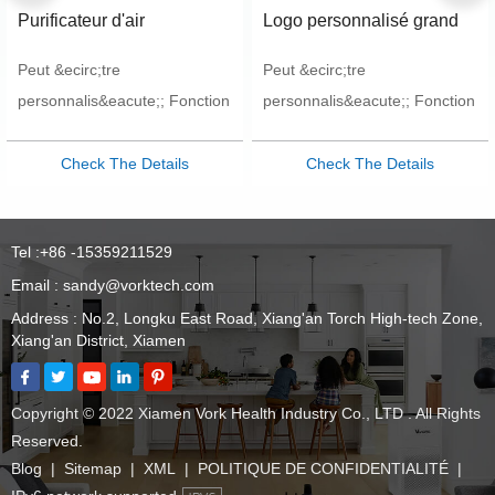
Purificateur d'air
Logo personnalisé grand
domestique personnalisé
purificateur d'air fabriqué
Peut &ecirc;tre
Peut &ecirc;tre
Chine
en Chine
personnalis&eacute;; Fonction
personnalis&eacute;; Fonction
de st&eacute;rilisation
de st&eacute;rilisation
ultraviolette&nbsp;; Parfait
ultraviolette&nbsp;; Parfait
Check The Details
Check The Details
pour l'&eacute;tude et la
pour l'&eacute;tude et la
chambre
chambre
Tel :
+86 -15359211529
Email :
sandy@vorktech.com
Address : No.2, Longku East Road, Xiang'an Torch High-tech Zone,
Xiang'an District, Xiamen
Copyright © 2022 Xiamen Vork Health Industry Co., LTD . All Rights
Reserved.
Blog
|
Sitemap
|
XML
|
POLITIQUE DE CONFIDENTIALITÉ
|